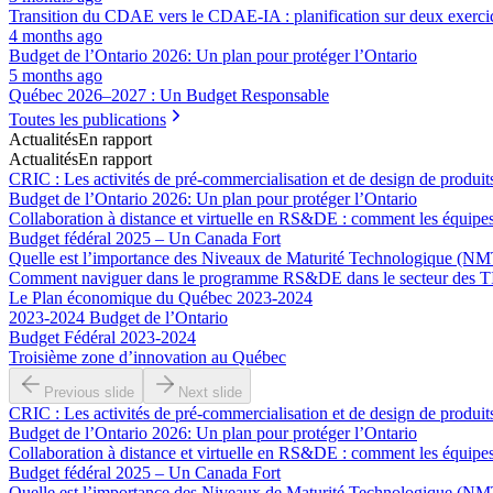
Transition du CDAE vers le CDAE‑IA : planification sur deux exerci
4 months ago
Budget de l’Ontario 2026: Un plan pour protéger l’Ontario
5 months ago
Québec 2026–2027 : Un Budget Responsable
Toutes les publications
Actualités
En rapport
Actualités
En rapport
CRIC : Les activités de pré-commercialisation et de design de produits
Budget de l’Ontario 2026: Un plan pour protéger l’Ontario
Collaboration à distance et virtuelle en RS&DE : comment les équipes 
Budget fédéral 2025 – Un Canada Fort
Quelle est l’importance des Niveaux de Maturité Technologique (NMT
Comment naviguer dans le programme RS&DE dans le secteur des T
Le Plan économique du Québec 2023-2024
2023-2024 Budget de l’Ontario
Budget Fédéral 2023-2024
Troisième zone d’innovation au Québec
Previous slide
Next slide
CRIC : Les activités de pré-commercialisation et de design de produits
Budget de l’Ontario 2026: Un plan pour protéger l’Ontario
Collaboration à distance et virtuelle en RS&DE : comment les équipes 
Budget fédéral 2025 – Un Canada Fort
Quelle est l’importance des Niveaux de Maturité Technologique (NMT