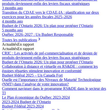
produits deviennent enfin des leviers fiscaux stratégiques
3 months ago
Transition du CDAE vers le CDAE‑IA : planification sur deux
exercices pour les années fiscales 2025–2026
4 months ago
Budget de l’Ontario 2026: Un plan pour protéger l’Ontario
5 months ago
Québec 2026–2027 : Un Budget Responsable
Toutes les publications
Actualités
En rapport
Actualités
En rapport
CRIC : Les activités de pré-commercialisation et de design de
produits deviennent enfin des leviers fiscaux stratégiques
Budget de l’Ontario 2026: Un plan pour protéger l’Ontario
Collaboration à distance et virtuelle en RS&DE : comment les
équipes réparties stimulent innovation et conformité
Budget fédéral 2025 – Un Canada Fort
Quelle est l’importance des Niveaux de Maturité Technologique
(NMT) dans l’analyse de votre innovation?
Comment naviguer dans le programme RS&DE dans le secteur des
TI
Le Plan économique du Québec 2023-2024
2023-2024 Budget de l’Ontario
Budget Fédéral 2023-2024