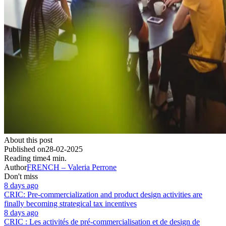
About this post
Published on
28-02-2025
Reading time
4 min.
Author
FRENCH – Valeria Perrone
Don't miss
8 days ago
CRIC: Pre-commercialization and product design activities are
finally becoming strategical tax incentives
8 days ago
CRIC : Les activités de pré-commercialisation et de design de